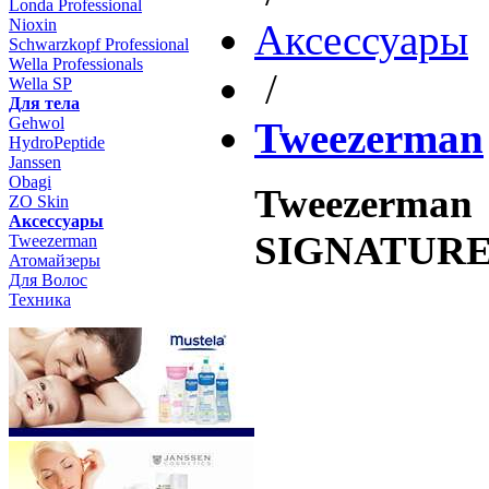
Londa Professional
Nioxin
Aксессуары
Schwarzkopf Professional
Wella Professionals
/
Wella SP
Для тела
Gehwol
Tweezerman
HydroPeptide
Janssen
Obagi
Tweezerma
ZO Skin
Aксессуары
SIGNATURE 
Tweezerman
Атомайзеры
Для Волос
Техника