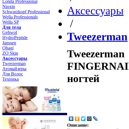
Londa Professional
Nioxin
Aксессуары
Schwarzkopf Professional
Wella Professionals
/
Wella SP
Для тела
Gehwol
Tweezerman
HydroPeptide
Janssen
Obagi
Tweezerman
ZO Skin
Aксессуары
FINGERNAIL
Tweezerman
Атомайзеры
Для Волос
ногтей
Техника
Описание: