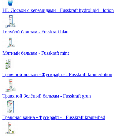
HL-Лосьон с керамидами - Fusskraft hydrolipid - lotion
Голубой бальзам - Fusskraft blau
Мятный бальзам - Fusskraft mint
Травяной лосьон «Фускрафт» - Fusskraft krauterlotion
Травяной Зелёный бальзам - Fusskraft grun
Травяная ванна «Фускрафт» - Fusskraft krauterbad