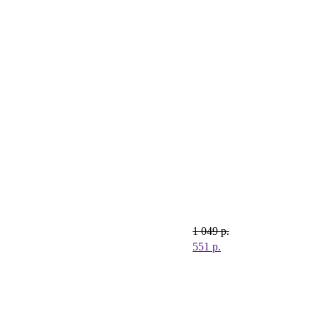
1 049
р.
551
р.