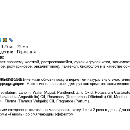
125 мл, 75 мл
дство:
Германия
е:
ает проблему жесткой, растрескавшейся, сухой и грубой кожи, заживля
ое, розмариновое, эвкалиптовое), пантенол, бисаболол и в качестве ос
.
уть описание
ое использование мази обновит кожу и вернет ей натуральную эластично
ное состояние. Может использоваться для рук как средство заживляющ
в наличии
etrolatum, Lanolin, Water (Aqua), Panthenol, Zinc Oxid, Potassium Castorate
Lavandula Angustifolia) Oil, Rosemary (Rosmarinus Officinalis) Oil, Menthol
il, Thyme (Thymus Vulgaris) Oil, Fragrance (Parfum).
ние:
ежедневно тщательно массировать кожу 1 или 2 раза в день. Для 
рмы «Геволь» со смягчающим эффектом.