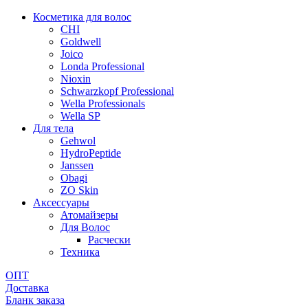
Косметика для волос
CHI
Goldwell
Joico
Londa Professional
Nioxin
Schwarzkopf Professional
Wella Professionals
Wella SP
Для тела
Gehwol
HydroPeptide
Janssen
Obagi
ZO Skin
Aксессуары
Атомайзеры
Для Волос
Расчески
Техника
ОПТ
Доставка
Бланк заказа