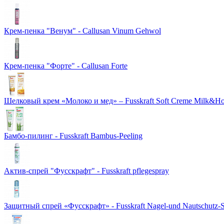
Крем-пенка "Венум" - Callusan Vinum Gehwol
Крем-пенка "Форте" - Callusan Forte
Шелковый крем «Молоко и мед» – Fusskraft Soft Creme Milk&Ho
Бамбо-пилинг - Fusskraft Bambus-Peeling
Актив-спрей "Фусскрафт" - Fusskraft pflegespray
Защитный спрей «Фусскрафт» - Fusskraft Nagel-und Nautschutz-