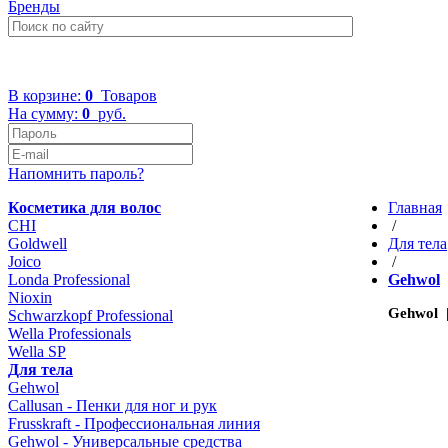
Бренды
+7 (499) 322-48-40
В корзине:
0
Товаров
На сумму:
0
руб.
Напомнить пароль?
Косметика для волос
Главная
CHI
/
Goldwell
Для тела
Joico
/
Londa Professional
Gehwol
Nioxin
Gehwol 
Schwarzkopf Professional
Wella Professionals
Wella SP
Для тела
Gehwol
Callusan - Пенки для ног и рук
Frusskraft - Профессиональная линия
Gehwol - Универсальные средства