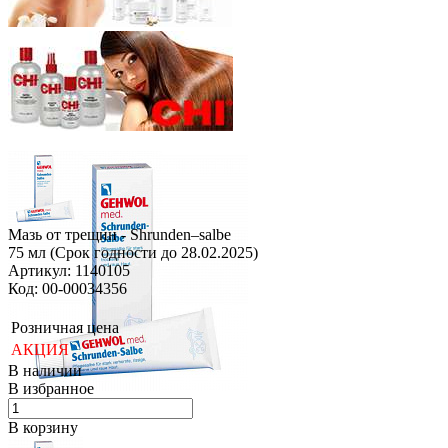
Мазь от трещин - Shrunden–salbe
75 мл (Срок годности до 28.02.2025)
Артикул: 1140105
Код: 00-00034356
Розничная цена
АКЦИЯ
В наличии
В избранное
В корзину