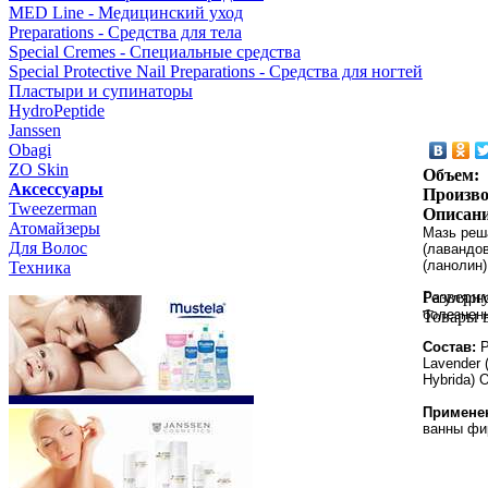
MED Line - Медицинский уход
Preparations - Средства для тела
Special Cremes - Специальные средства
Special Protective Nail Preparations - Средства для ногтей
Пластыри и супинаторы
HydroPeptide
Janssen
Obagi
ZO Skin
Объем:
Aксессуары
Произво
Tweezerman
Описани
Атомайзеры
Мазь реш
Для Волос
(лавандов
(ланолин)
Техника
Разверн
Регулярн
болезнен
Товары 
Состав:
P
Lavender (
Hybrida) O
Примене
ванны фи