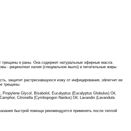
ет трещины и раны. Она содержит натуральные эфирные масла
новы - рицинолеат калия (специальное мыло) и питательные жиры
сть, защитит растрескавшуюся кожу от инфицирования, облегчит ее
ее трещины.
, Propylene Glycol, Bisabolol, Eucalyptus (Eucalyptus Globulus) Oil,
, Camphor, Citronella (Cymbopogon Nardus) Oil, Lavandin (Lavandula
оказания быстрой помощи рекомендуется применять после теплой