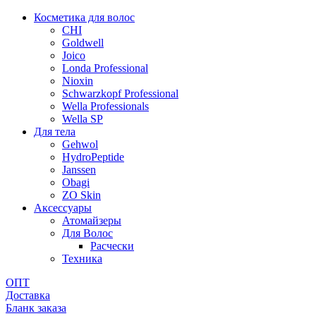
Косметика для волос
CHI
Goldwell
Joico
Londa Professional
Nioxin
Schwarzkopf Professional
Wella Professionals
Wella SP
Для тела
Gehwol
HydroPeptide
Janssen
Obagi
ZO Skin
Aксессуары
Атомайзеры
Для Волос
Расчески
Техника
ОПТ
Доставка
Бланк заказа