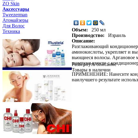
ZO Skin
Aксессуары
Tweezerman
Атомайзеры
Для Волос
Объем:
250 мл
Техника
Производство:
Израиль
Описание:
Разглаживающий кондиционер 
аминокислоты, укрепляет и вы
вьющиеся волосы. Аргановое м
шампуня вместе с кондиционе
Развернуть описание
Товары в наличии
ПРИМЕНЕНИЕ: Нанесите кондиц
наилучшего результате использ