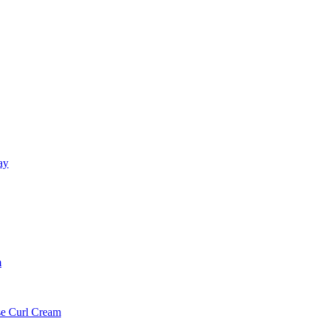
ay
m
e Curl Cream