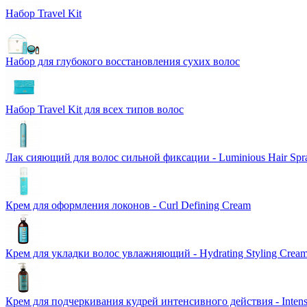
Набор Travel Kit
Набор для глубокого восстановления сухих волос
Набор Travel Kit для всех типов волос
Лак сияющий для волос сильной фиксации - Luminious Hair Spr
Крем для оформления локонов - Curl Defining Cream
Крем для укладки волос увлажняющий - Hydrating Styling Crea
Крем для подчеркивания кудрей интенсивного действия - Intens