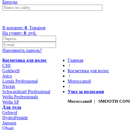
Бренды
+7 (499) 322-48-40
В корзине:
0
Товаров
На сумму:
0
руб.
Напомнить пароль?
Косметика для волос
Главная
CHI
/
Goldwell
Косметика для волос
Joico
/
Londa Professional
Moroccanoil
Nioxin
/
Schwarzkopf Professional
Уход за волосами
Wella Professionals
Moroccanoil | SMOOTH CO
Wella SP
Для тела
Gehwol
HydroPeptide
Janssen
Obagi