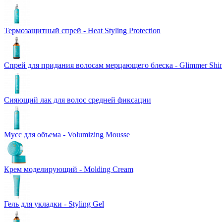
Термозащитный спрей - Heat Styling Protection
Спрей для придания волосам мерцающего блеска - Glimmer Shin
Сияющий лак для волос средней фиксации
Мусс для объема - Volumizing Mousse
Крем моделирующий - Molding Cream
Гель для укладки - Styling Gel