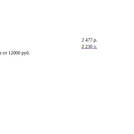
2 477
р.
2 230
р.
 от 12000 руб.
адки сверхсильной фиксации