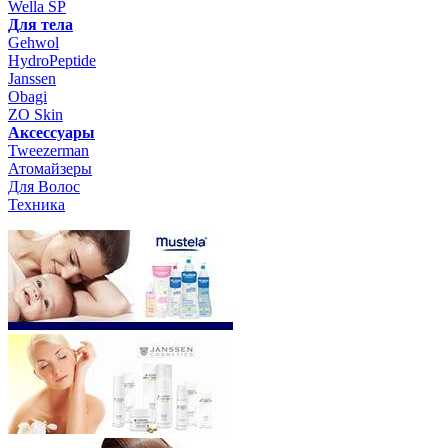
Wella SP
Для тела
Gehwol
HydroPeptide
Janssen
Obagi
ZO Skin
Aксессуары
Tweezerman
Атомайзеры
Для Волос
Техника