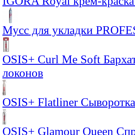
IGORA Royal крем-краска
Мусс для укладки PROF
OSIS+ Curl Me Soft Барха
локонов
OSIS+ Flatliner Сыворотк
OSIS+ Glamour Queen Спр