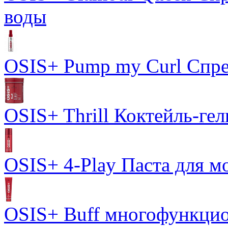
воды
OSIS+ Pump my Curl Спре
OSIS+ Thrill Коктейль-гел
OSIS+ 4-Play Паста для м
OSIS+ Buff многофункцио