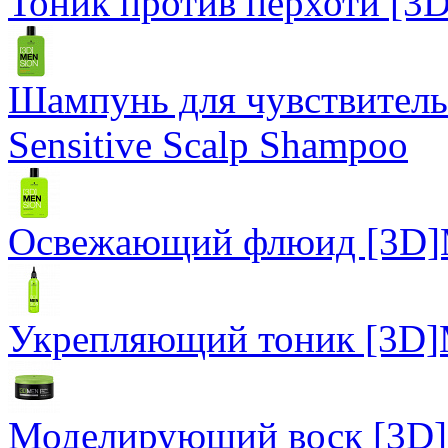
Тоник против перхоти [3D
Шампунь для чувствител
Sensitive Scalp Shampoo
Освежающий флюид [3D]
Укрепляющий тоник [3D]M
Моделирующий воск [3D