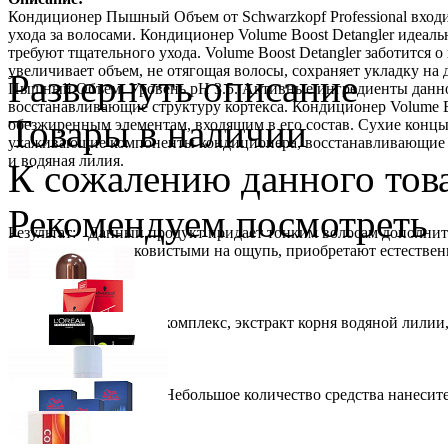
Кондиционер Пышный Объем от Schwarzkopf Professional входит
ухода за волосами. Кондиционер Volume Boost Detangler идеал
требуют тщательного ухода. Volume Boost Detangler заботится о
увеличивает объем, не отягощая волосы, сохраняет укладку н
Развернуть описание
Пышный Объем. Уровень pH 3.5. Активные ингредиенты данног
восстанавливающие структуру кортекса. Кондиционер Volume Bo
Товары в наличии
обезжиренным элементам, входящим в его состав. Сухие концы
ухаживающие компоненты кондиционера, восстанавливающие оп
и водяная лилия.
К сожалению данного това
Рекомендуем посмотреть
Результат: Данный продукт придает тонким волосам дополнит
послушными, шелковистыми на ощупь, приобретают естествен
Состав: Бамбук лифт комплекс, экстракт корня водяной лилии
Способ применения: Небольшое количество средства нанесите
VipBerry
Атомайзер - флакон для духов (розовый)
Schwarzkopf Professional
IGORA Royal крем-краска для волос