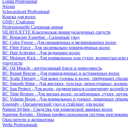
Londa Professional
Nioxin
Schwarzkopf Professional
Краска для волос
OSIS+ Стайлинг
Professionnelle Салонная линия
SILHOUETTE Класическая линия укладочных средств
BC Bonacure Expertise - Салонный уход
BC Color Freeze - Для окрашенных и мелированных волос
BC Fibre Force - Для эксремально повреждённых волос
BC Hair Activator - Для редеющих волос
BC Moisture Kick - Для нормальных или сухих, волнистых или 
упругости
BC Oil Miracle - интенсивный блеск и невесомость
BC Repair Rescue - Для поврежденных и истощенных волос
BC Scalp Therapy - Для кожи головы и волос, требующих сбала
BC Smooth Shine - Для жестких, толстых, непослушных, волни
BC Sun Protect - Для волос, подвергшихся солнечному воздейс
BC Time Restore - Для зрелых волос, ослабленных, сухих, хру
BC Volume Boost - Для нормальных и тонких, лишенных объем
Essensity - Органический уход и стайлинг для волос
Natural Styling - Средства для химической завивки волос
Supreme Keratin - Первая профессиональная система разглажив
Окислители и активаторы
Wella Professionals