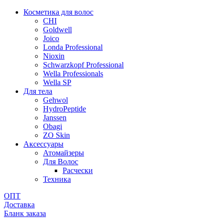
Косметика для волос
CHI
Goldwell
Joico
Londa Professional
Nioxin
Schwarzkopf Professional
Wella Professionals
Wella SP
Для тела
Gehwol
HydroPeptide
Janssen
Obagi
ZO Skin
Aксессуары
Атомайзеры
Для Волос
Расчески
Техника
ОПТ
Доставка
Бланк заказа