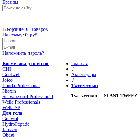
Бренды
+7 (499) 322-48-40
В корзине:
0
Товаров
На сумму:
0
руб.
Напомнить пароль?
Косметика для волос
Главная
CHI
/
Goldwell
Aксессуары
Joico
/
Londa Professional
Tweezerman
Nioxin
Tweezerman | SLANT TWEEZE
Schwarzkopf Professional
Wella Professionals
Wella SP
Для тела
Gehwol
HydroPeptide
Janssen
Obagi