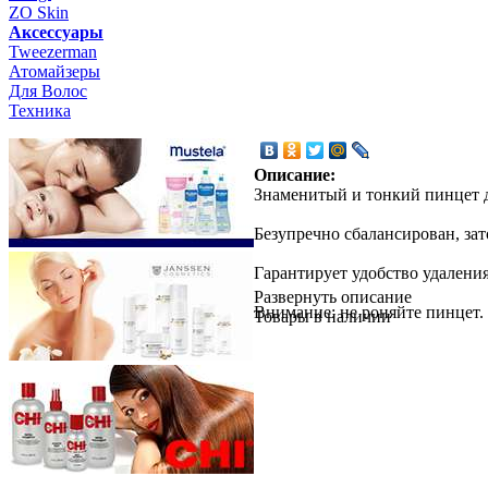
ZO Skin
Aксессуары
Tweezerman
Атомайзеры
Для Волос
Техника
Описание:
Знаменитый и тонкий пинцет д
Безупречно сбалансирован, за
Гарантирует удобство удалени
Развернуть описание
Внимание: не роняйте пинцет.
Товары в наличии