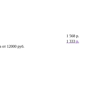
1 568
р.
1 333
р.
 от 12000 руб.