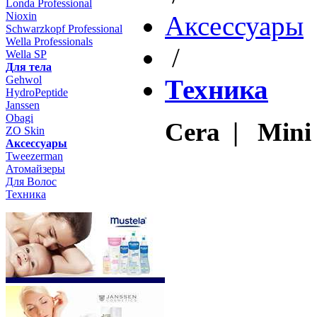
Londa Professional
Nioxin
Aксессуары
Schwarzkopf Professional
Wella Professionals
/
Wella SP
Для тела
Gehwol
Техника
HydroPeptide
Janssen
Obagi
Cera | Mini 
ZO Skin
Aксессуары
Tweezerman
Атомайзеры
Для Волос
Техника