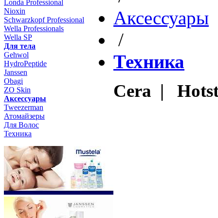
Londa Professional
Nioxin
Aксессуары
Schwarzkopf Professional
Wella Professionals
/
Wella SP
Для тела
Gehwol
Техника
HydroPeptide
Janssen
Obagi
Cera | Hotst
ZO Skin
Aксессуары
Tweezerman
Атомайзеры
Для Волос
Техника