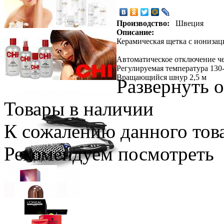
Производство:
Швеция
Описание:
Керамическая щетка с ионизаци
Автоматическое отключение че
Регулируемая температура 130-
Bращающийся шнур 2,5 м
Развернуть 
Товары в наличии
К сожалению данного това
Рекомендуем посмотреть