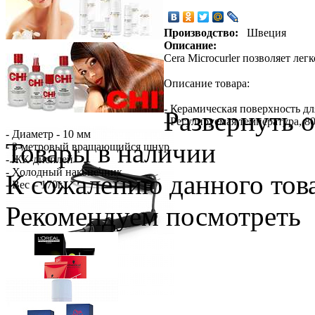
Производство:
Швеция
Описание:
Cera Microcurler позволяет ле
Описание товара:
- Керамическая поверхность дл
Развернуть 
- Регулируемая температура, 8
- Диаметр - 10 мм
Товары в наличии
- 3-метровый вращающийся шнур
- ЖК-дисплей
- Холодный наконечник
К сожалению данного това
- Вес – 170г
Рекомендуем посмотреть