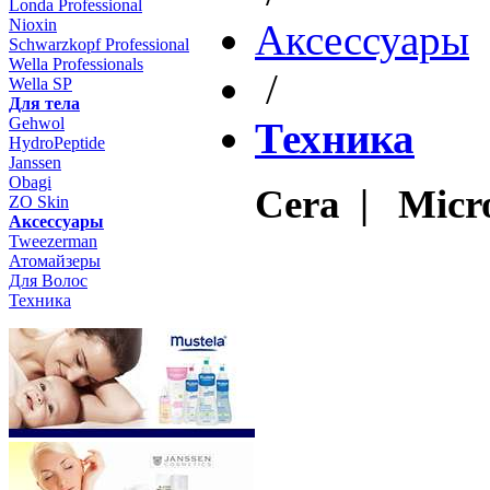
Londa Professional
Nioxin
Aксессуары
Schwarzkopf Professional
Wella Professionals
/
Wella SP
Для тела
Gehwol
Техника
HydroPeptide
Janssen
Obagi
Cera | Micro
ZO Skin
Aксессуары
Tweezerman
Атомайзеры
Для Волос
Техника