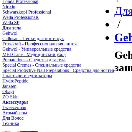
Londa Professional
Nioxin
Для
Schwarzkopf Professional
Wella Professionals
/
Wella SP
Для тела
Gehwol
Ge
Callusan - Пенки для ног и рук
Frusskraft - Профессиональная линия
Gehwol - Универсальные средства
Geh
MED Line - Медицинский уход
Preparations - Средства для тела
защ
Special Cremes - Специальные средства
Special Protective Nail Preparations - Средства для ногтей
Пластыри и супинаторы
HydroPeptide
Janssen
Obagi
ZO Skin
Aксессуары
Tweezerman
Атомайзеры
Для Волос
Техника