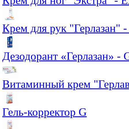
Крем для ног "Экстра" - E
Крем для рук "Герлазан" -
Дезодорант «Герлазан» - G
Витаминный крем "Герлави
Гель-корректор G