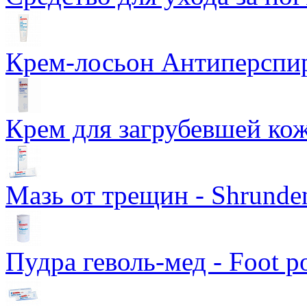
Крем-лосьон Антиперспиран
Крем для загрубевшей кож
Мазь от трещин - Shrunde
Пудра геволь-мед - Foot p