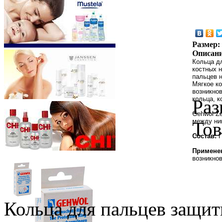
Размер:
Описани
Кольца д
костных 
пальцев н
Мягкое ко
возникнов
кольца, к
Раз
Gehwol Ze
между ни
Тов
Состав:
П
Примене
возникно
Кольца для пальцев защитн