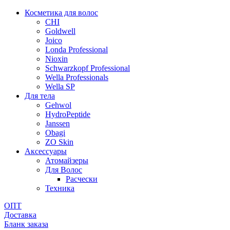
Косметика для волос
CHI
Goldwell
Joico
Londa Professional
Nioxin
Schwarzkopf Professional
Wella Professionals
Wella SP
Для тела
Gehwol
HydroPeptide
Janssen
Obagi
ZO Skin
Aксессуары
Атомайзеры
Для Волос
Расчески
Техника
ОПТ
Доставка
Бланк заказа