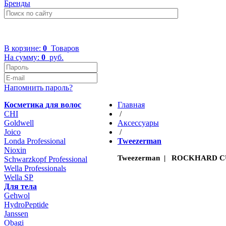
Бренды
+7 (499) 322-48-40
В корзине:
0
Товаров
На сумму:
0
руб.
Напомнить пароль?
Косметика для волос
Главная
CHI
/
Goldwell
Aксессуары
Joico
/
Londa Professional
Tweezerman
Nioxin
Tweezerman | ROCKHARD CU
Schwarzkopf Professional
Wella Professionals
Wella SP
Для тела
Gehwol
HydroPeptide
Janssen
Obagi