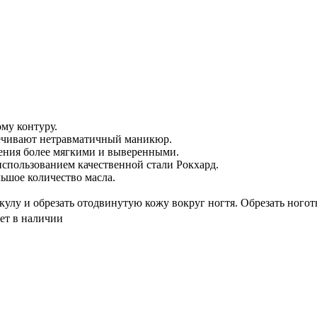
му контуру.
ечивают нетравматичный маникюр.
ения более мягкими и выверенными.
использованием качественной стали Рокхард.
ьшое количество масла.
улу и обрезать отодвинутую кожу вокруг ногтя. Обрезать ногот
ет в наличии