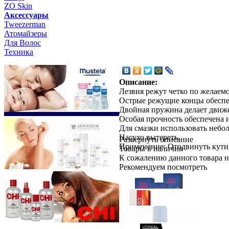
ZO Skin
Aксессуары
Tweezerman
Атомайзеры
Для Волос
Техника
Описание:
Лезвия режут четко по желаемо
Острые режущие концы обесп
Двойная пружина делает движ
Особая прочность обеспечена 
Для смазки использовать небол
Насухо вытереть.
Развернуть описание
Применение: Отодвинуть кутик
Товары в наличии
К сожалению данного товара н
Рекомендуем посмотреть