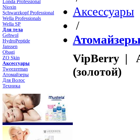
Londa Professional
Nioxin
Aксессуары
Schwarzkopf Professional
Wella Professionals
/
Wella SP
Для тела
Gehwol
Атомайзер
HydroPeptide
Janssen
Obagi
VipBerry | 
ZO Skin
Aксессуары
(золотой)
Tweezerman
Атомайзеры
Для Волос
Техника