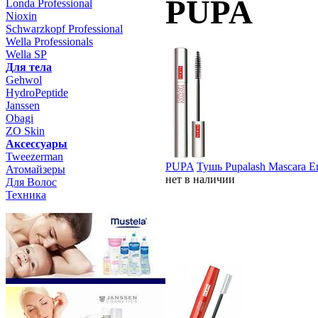
PUPA
Londa Professional
Nioxin
Schwarzkopf Professional
Wella Professionals
Wella SP
Для тела
Gehwol
HydroPeptide
Janssen
Obagi
ZO Skin
Aксессуары
Tweezerman
PUPA
Тушь Pupalash Mascara En
Атомайзеры
нет в наличии
Для Волос
Техника