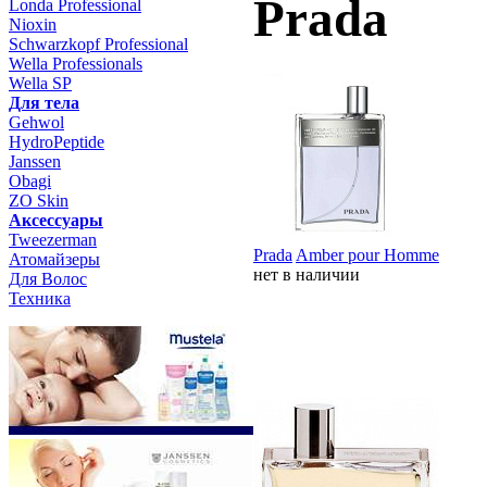
Prada
Londa Professional
Nioxin
Schwarzkopf Professional
Wella Professionals
Wella SP
Для тела
Gehwol
HydroPeptide
Janssen
Obagi
ZO Skin
Aксессуары
Tweezerman
Prada
Amber pour Homme
Атомайзеры
нет в наличии
Для Волос
Техника