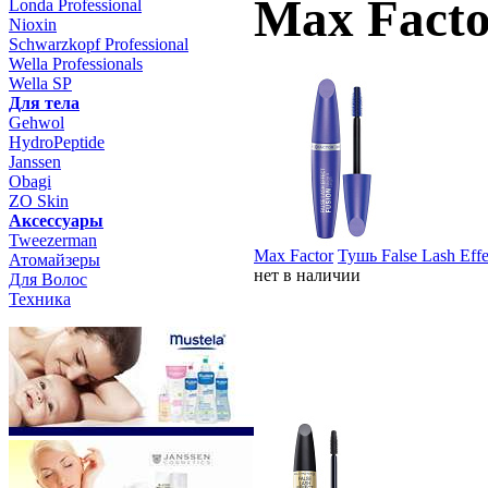
Max Fact
Londa Professional
Nioxin
Schwarzkopf Professional
Wella Professionals
Wella SP
Для тела
Gehwol
HydroPeptide
Janssen
Obagi
ZO Skin
Aксессуары
Tweezerman
Max Factor
Тушь False Lash Eff
Атомайзеры
нет в наличии
Для Волос
Техника