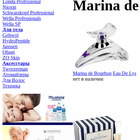
Marina de
Londa Professional
Nioxin
Schwarzkopf Professional
Wella Professionals
Wella SP
Для тела
Gehwol
HydroPeptide
Janssen
Obagi
ZO Skin
Aксессуары
Tweezerman
Marina de Bourbon
Eau De Lys
Атомайзеры
нет в наличии
Для Волос
Техника