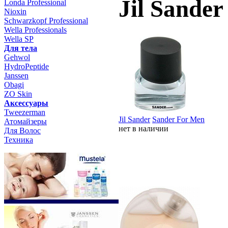
Jil Sander
Londa Professional
Nioxin
Schwarzkopf Professional
Wella Professionals
Wella SP
Для тела
Gehwol
HydroPeptide
Janssen
Obagi
ZO Skin
Aксессуары
Tweezerman
Jil Sander
Sander For Men
Атомайзеры
нет в наличии
Для Волос
Техника