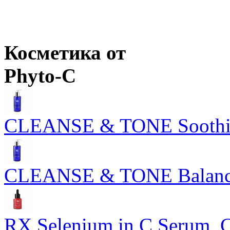
Оптовая цена
от
744
р.
Розничная цена
от
946
р.
Цены в корзине пересчитываются на оптовые при сумме заказа 
Оптовая цена
от
820
р.
Цены в корзине пересчитываются на оптовые при сумме заказа 
Косметика от
Phyto-C
CLEANSE & TONE Soothing
CLEANSE & TONE Balancin
RX Selenium in C Serum,