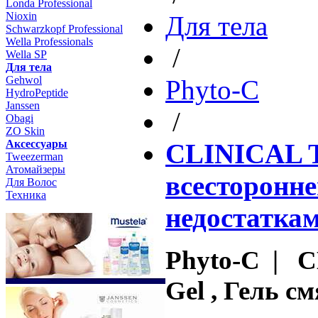
Londa Professional
Nioxin
Для тела
Schwarzkopf Professional
Wella Professionals
/
Wella SP
Для тела
Gehwol
Phyto-C
HydroPeptide
Janssen
/
Obagi
ZO Skin
Aксессуары
CLINICAL 
Tweezerman
Атомайзеры
всесторонн
Для Волос
Техника
недостатка
Phyto-C | 
Gel , Гель