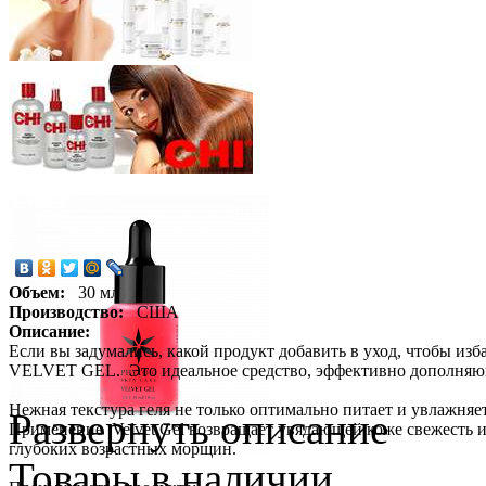
Объем:
30 мл
Производство:
США
Описание:
Если вы задумались, какой продукт добавить в уход, чтобы из
VELVET GEL. Это идеальное средство, эффективно дополняю
Нежная текстура геля не только оптимально питает и увлажняе
Развернуть описание
Применение Velvet Gel возвращает увядающей коже свежесть и
глубоких возрастных морщин.
Товары в наличии