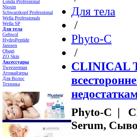
Londa Professional
Nioxin
Для тела
Schwarzkopf Professional
Wella Professionals
/
Wella SP
Для тела
Gehwol
Phyto-C
HydroPeptide
Janssen
/
Obagi
ZO Skin
Aксессуары
CLINICAL 
Tweezerman
Атомайзеры
всесторонн
Для Волос
Техника
недостатка
Phyto-C | 
Serum, Сыв