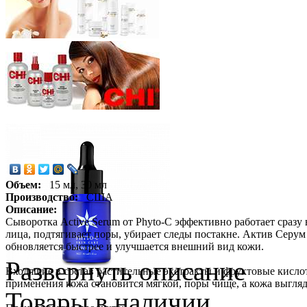
Объем:
15 мл, 30 мл
Производство:
США
Описание:
Сыворотка Active Serum от Phyto-С эффективно работает сраз
лица, подтягивает поры, убирает следы постакне. Актив Серу
обновляется быстрее и улучшается внешний вид кожи.
Развернуть описание
Входящие в состав растительные экстракты и фруктовые кисло
применения кожа становится мягкой, поры чище, а кожа выгляд
Товары в наличии