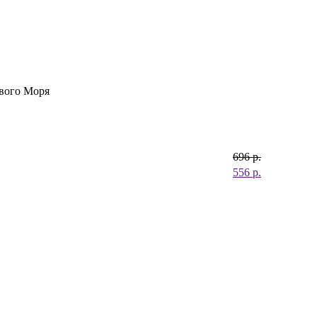
твого Моря
696
р.
556
р.