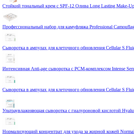
Стойкий тональный крем с SPF-12 Олива Long Lasting Make-U
Профессиональный набор для камуфляжа Professional Camouflag
Сыворотка в ампулах для клеточного обновления Cellular S Flui
Интенсивная Anti-age сыворотка с PCM-комплексом Intense S
Сыворотка в ампулах для клеточного обновления Cellular S Flui
Ультраувлажняющая сыворотка с гиалуроновой кислотой Hyalur
Нормализующий концентрат для ухода за жирной кожей Normali