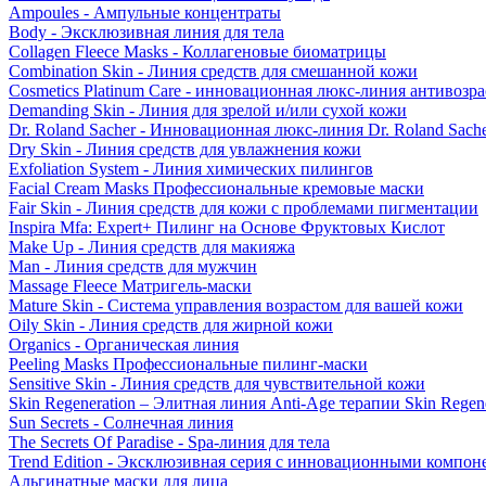
Ampoules - Ампульные концентраты
Body - Эксклюзивная линия для тела
Collagen Fleece Masks - Коллагеновые биоматрицы
Combination Skin - Линия средств для смешанной кожи
Cosmetics Platinum Care - инновационная люкс-линия антивозра
Demanding Skin - Линия для зрелой и/или сухой кожи
Dr. Roland Sacher - Инновационная люкс-линия Dr. Roland Sach
Dry Skin - Линия средств для увлажнения кожи
Exfoliation System - Линия химических пилингов
Facial Cream Masks Профессиональные кремовые маски
Fair Skin - Линия средств для кожи с проблемами пигментации
Inspira Mfa: Expert+ Пилинг на Основе Фруктовых Кислот
Make Up - Линия средств для макияжа
Man - Линия средств для мужчин
Massage Fleece Матригель-маски
Mature Skin - Система управления возрастом для вашей кожи
Oily Skin - Линия средств для жирной кожи
Organics - Органическая линия
Peeling Masks Профессиональные пилинг-маски
Sensitive Skin - Линия средств для чувствительной кожи
Skin Regeneration – Элитная линия Anti-Age терапии Skin Regene
Sun Secrets - Солнечная линия
The Secrets Of Paradise - Spa-линия для тела
Trend Edition - Эксклюзивная серия с инновационными компон
Альгинатные маски для лица