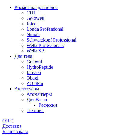
Косметика для волос
CHI
Goldwell
Joico
Londa Professional
Nioxin
Schwarzkopf Professional
Wella Professionals
Wella SP
Для тела
Gehwol
HydroPeptide
Janssen
Obagi
ZO Skin
Aксессуары
Атомайзеры
Для Волос
Расчески
Техника
ОПТ
Доставка
Бланк заказа