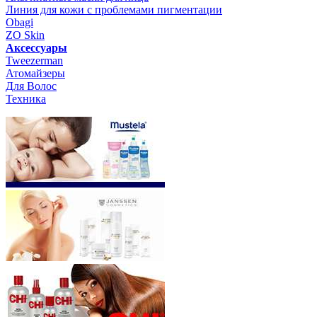
Линия для кожи с проблемами пигментации
Obagi
ZO Skin
Aксессуары
Tweezerman
Атомайзеры
Для Волос
Техника