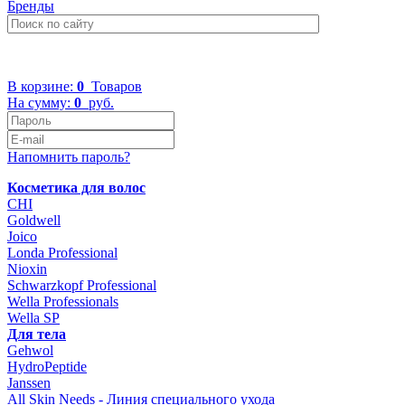
Бренды
+7 (499) 322-48-40
В корзине:
0
Товаров
На сумму:
0
руб.
Напомнить пароль?
Косметика для волос
CHI
Goldwell
Joico
Londa Professional
Nioxin
Schwarzkopf Professional
Wella Professionals
Wella SP
Для тела
Gehwol
HydroPeptide
Janssen
All Skin Needs - Линия специального ухода