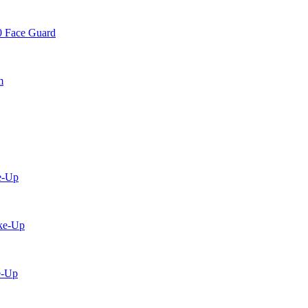
0 Face Guard
m
e-Up
ke-Up
e-Up