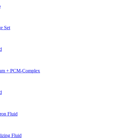
p
e Set
d
erum + PCM-Complex
d
on Fluid
zing Fluid