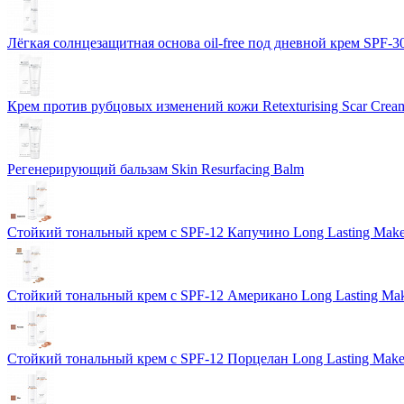
Лёгкая солнцезащитная основа oil-free под дневной крем SPF-3
Крем против рубцовых изменений кожи Retexturising Scar Crea
Регенерирующий бальзам Skin Resurfacing Balm
Стойкий тональный крем с SPF-12 Капучино Long Lasting Mak
Стойкий тональный крем с SPF-12 Американо Long Lasting Ma
Стойкий тональный крем с SPF-12 Порцелан Long Lasting Mak