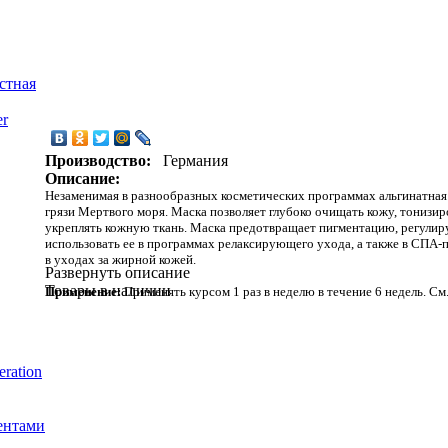
стная
er
Производство:
Германия
Описание:
Незаменимая в разнообразных косметических программах альгинатная
грязи Мертвого моря. Маска позволяет глубоко очищать кожу, тонизир
укреплять кожную ткань. Маска предотвращает пигментацию, регулир
использовать ее в программах релаксирующего ухода, а также в СПА-
в уходах за жирной кожей.
Развернуть описание
Товары в наличии
Применение:
Применять курсом 1 раз в неделю в течение 6 недель. С
ration
ентами