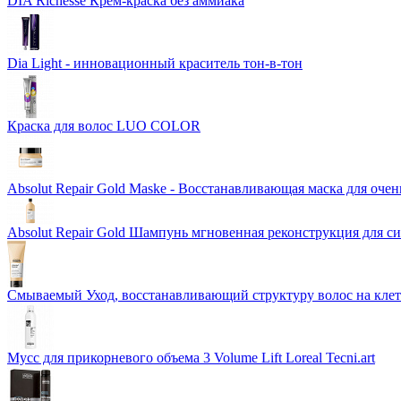
DIA Richesse Крем-краска без аммиака
Dia Light - инновационный краситель тон-в-тон
Краска для волос LUO COLOR
Absolut Repair Gold Maske - Восстанавливающая маска для оче
Absolut Repair Gold Шампунь мгновенная реконструкция для с
Смываемый Уход, восстанавливающий структуру волос на кле
Мусс для прикорневого объема 3 Volume Lift Loreal Tecni.art