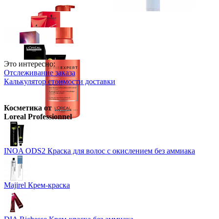
Wella Professionals
Краска для В
VipBerry
Атомайзер - флакон д
Розничная цена
от
858
р.
Это интересно:
Отслеживание заказа
Оптовая цена
от
744
р.
Schwarzkopf Professional
PROFE
Розничная цена
от
300
р.
Калькулятор стоимости доставки
Цены в корзине пересчитываютс
Ожидается
Цены в корзине пересчитываютс
Schwarzkopf Professional
IGORA Royal крем-краска для волос
Ожидается
Косметика от
Wella Professionals
Крем-краска Illumina Color
Loreal Professionnel
Loreal Professionnel
INOA ODS2 Краска для волос с окислением
Розничная цена
от
946
р.
Ожидается
Оптовая цена
от
820
р.
Цены в корзине пересчитываются на оптовые при сумме заказа 
INOA ODS2 Краска для волос с окислением без аммиака
Majirel Крем-краска