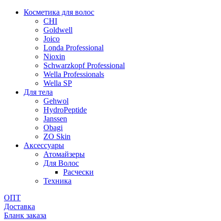
Косметика для волос
CHI
Goldwell
Joico
Londa Professional
Nioxin
Schwarzkopf Professional
Wella Professionals
Wella SP
Для тела
Gehwol
HydroPeptide
Janssen
Obagi
ZO Skin
Aксессуары
Атомайзеры
Для Волос
Расчески
Техника
ОПТ
Доставка
Бланк заказа