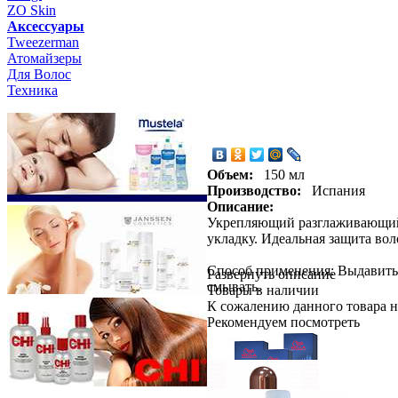
ZO Skin
Aксессуары
Tweezerman
Атомайзеры
Для Волос
Техника
Объем:
150 мл
Производство:
Испания
Описание:
Укрепляющий разглаживающий к
укладку. Идеальная защита воло
Способ применения: Выдавить
Развернуть описание
смывать.
Товары в наличии
К сожалению данного товара н
Рекомендуем посмотреть