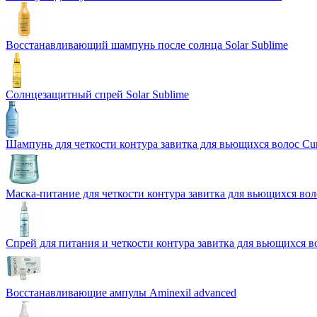
Восстанавливающий шампунь после солнца Solar Sublime
Солнцезащитный спрей Solar Sublime
Шампунь для четкости контура завитка для вьющихся волос Cur
Маска-питание для четкости контура завитка для вьющихся воло
Спрей для питания и четкости контура завитка для вьющихся во
Восстанавливающие ампулы Aminexil advanced