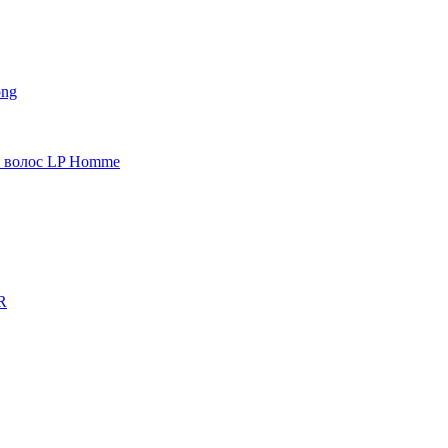
ong
 волос LP Homme
R