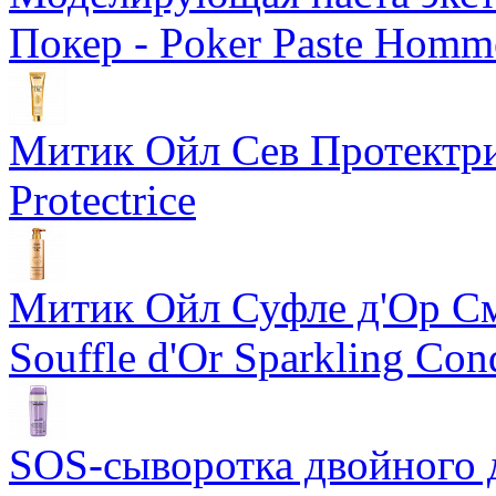
Покер - Poker Paste Homm
Митик Ойл Сев Протектрис
Protectrice
Митик Ойл Суфле д'Ор См
Souffle d'Or Sparkling Con
SOS-сыворотка двойного 