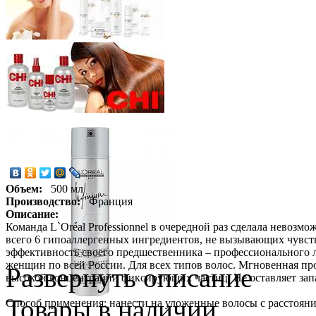
Объем:
500 мл
Производство:
Франция
Описание:
Команда L`Oréal Professionnel в очередной раз сделала невозмож
всего 6 гипоаллергенных ингредиентов, не вызывающих чувства 
эффективность своего предшественника – профессионального лак
женщин по всей России. Для всех типов волос. Мгновенная про
Развернуть описание
высокой концентрации фиксирующих частиц. Не оставляет запах
Товары в наличии
Способ применения: нанести на уложенные волосы с расстояни