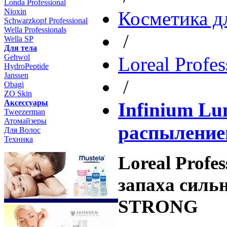
Londa Professional
Nioxin
Косметика д
Schwarzkopf Professional
Wella Professionals
/
Wella SP
Для тела
Gehwol
Loreal Profes
HydroPeptide
Janssen
/
Obagi
ZO Skin
Aксессуары
Infinium Lu
Tweezerman
Атомайзеры
распылени
Для Волос
Техника
Loreal Profe
запаха сил
STRONG